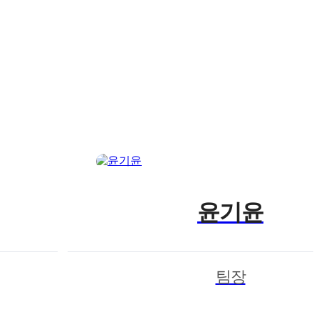
윤기윤
팀장